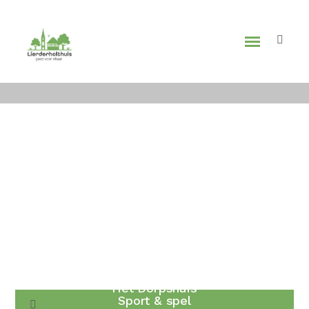
HEI ‘T AL EHEURD
Alles wat je wilt weten over het rijke verenigingsleven van
Lierderholthuis!
Het Dorpshuis
Sport & spel